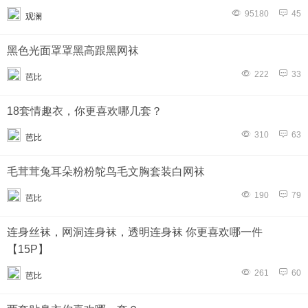
95180
45
观澜
黑色光面罩罩黑高跟黑网袜
222
33
芭比
18套情趣衣，你更喜欢哪几套？
310
63
芭比
毛茸茸兔耳朵粉粉鸵鸟毛文胸套装白网袜
190
79
芭比
连身丝袜，网洞连身袜，透明连身袜 你更喜欢哪一件
【15P】
261
60
芭比