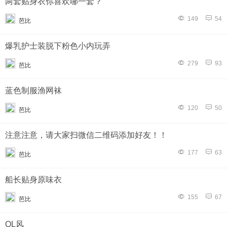
两套贴身衣你喜欢哪一套？
149
54
芭比
爆乳护士装脱下粉色小内玩弄
279
93
芭比
蓝色制服渔网袜
120
50
芭比
注意注意，请大家扫微信二维码添加好友！！
177
63
芭比
船长贴身原味衣
155
67
芭比
OL风