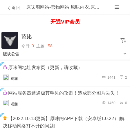
原味阁网站-恋物网站,原味内衣,原味内裤,原味丝袜,原味内内,原味MM,原味原创的原味论坛
返回
开通VIP会员
芭比
今日:
0
主题:
58
版块公告
原味阁地址发布页（更新，请收藏）
1441
2
观澜
网站服务器遭遇极其罕见的攻击！造成部分图片丢失！
1450
0
观澜
【2022.10.13更新】原味阁APP下载（安卓版1.0.22）[解
决移动网络打不开的问题]