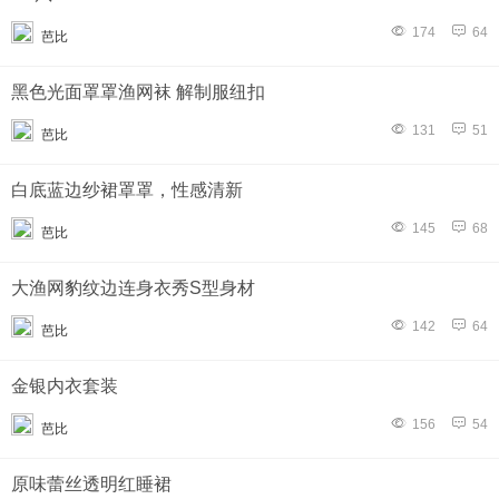
174
64
芭比
黑色光面罩罩渔网袜 解制服纽扣
131
51
芭比
白底蓝边纱裙罩罩，性感清新
145
68
芭比
大渔网豹纹边连身衣秀S型身材
142
64
芭比
金银内衣套装
156
54
芭比
原味蕾丝透明红睡裙