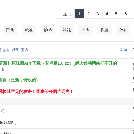
返 回
1
2
3
4
5
6
已售
棉袜
护垫
丝袜
内内
胸罩
丝袜
新窗
门
热帖
精华
更多
.13更新】原味阁APP下载（安卓版1.0.22）[解决移动网络打不开的
5
布页（更新，请收藏）
遇极其罕见的攻击！造成部分图片丢失！
!
多妩媚!