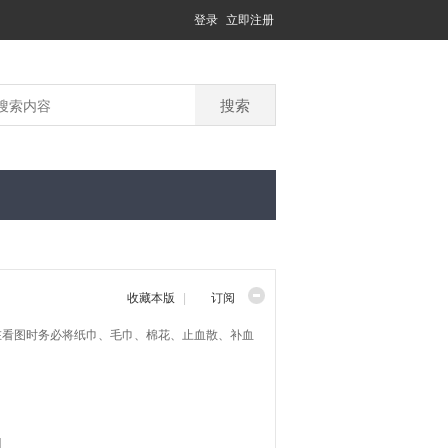
登录
立即注册
搜索
收藏本版
|
订阅
建议大家在看图时务必将纸巾、毛巾、棉花、止血散、补血
]