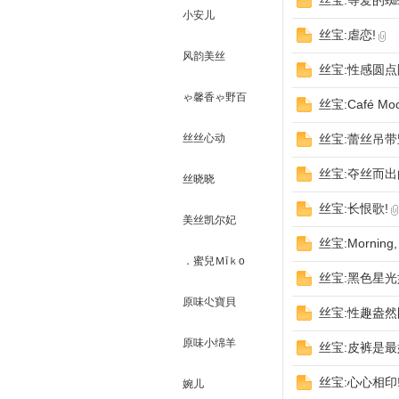
丝宝:等爱的蜘
小安儿
有
丝宝:虐恋!
风韵美丝
丝宝:性感圆点
ゃ馨香ゃ野百
丝宝:Café Moc
合
丝丝心动
丝宝:蕾丝吊带
丝宝:夺丝而出
丝晓晓
丝宝:长恨歌!
原
美丝凯尔妃
丝宝:Morning, s
．蜜兒Ｍīｋo
丝宝:黑色星光
原味尐寶貝
丝宝:性趣盎然
原味小绵羊
丝宝:皮裤是最
丝宝:心心相印
婉儿
味