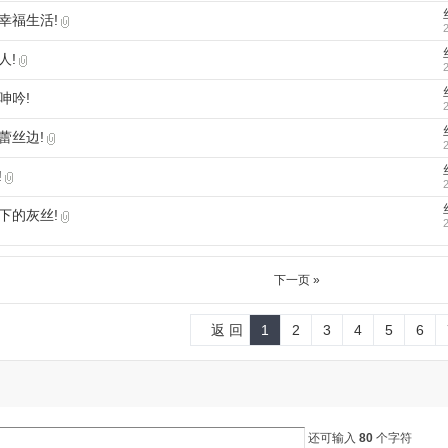
幸福生活!
人!
呻吟!
蕾丝边!
!
下的灰丝!
下一页 »
返 回
1
2
3
4
5
6
还可输入
80
个字符