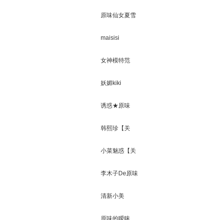
原味仙女夏雪
儿
maisisi
女神模特范
妖媚kiki
诱惑★原味
MM【关闭】
韩熙珍【关
闭】
小菜魅惑【关
闭】
李木子De原味
屋
清新小美
原味的暧昧