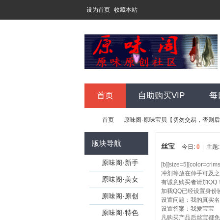
设为首页
收藏本站
首页
自助购买VIP
每
首页
原味阁·原味宝贝【切勿交易，否则
版块导航
丝宝
今日:
0
|
主题
原
»
原味阁·新手
›
[b][size=5][
冲剂等放在伸手可及之
培训
原味阁·美女
有诚意购买者请加QQ
加我QQ已经设置身份
个人特区【开
原味阁·原创
设置问题：我的真实名
设置答案：我爱宝宝
版请联系
发图【注册会
原味阁·特色
凡购买产品后丝宝都免费为