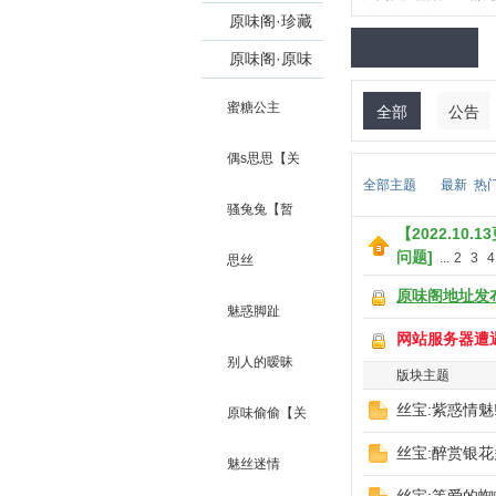
QQ:1572235
员可浏览发
专区【入味会
原味阁·珍藏
898】
帖】
员和VIP会员
版【仅对VIP
原味阁·原味
味
可浏览】
会员和发帖作
宝贝【切勿交
蜜糖公主
全部
公告
者开放】
易，否则后果
偶s思思【关
自负】
全部主题
最新
热
闭】
骚兔兔【暂
【2022.10
问题]
...
2
3
4
关】
思丝
原味阁地址发
魅惑脚趾
阁
网站服务器遭
别人的暧昧
版块主题
丝宝:紫惑情魅
【关闭】
原味偷偷【关
丝宝:醉赏银花
闭】
魅丝迷情