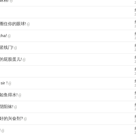
蛛精!
圈住你的眼球!
ha!
竖线门!
的屁股蛋儿!
ir !
如鱼得水!
阴阳袜!
好的兴奋剂?
!