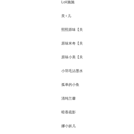
闭】
Loli施施
羙♀儿
熙熙原味【关
闭】
原味米奇【关
闭】
原味小美【关
闭】
小羽毛沾墨水
孤单的小鱼
清纯兰馨
暗香疏影
娜小妖儿