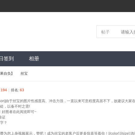
帖子
日签到
相册
后果自负】
丝宝
:
194
|
排名:
63
›
color=crimson]由于丝宝的图片性感度高、冲击力强，一直以来可意程度高居不下，故
处，以备不时之需!
！好图者在此阅览即可~
验证
字？
您上身视频展示，赞吧！成为丝宝的老客户后更多惊喜等着你！[/color] [/size] [/b