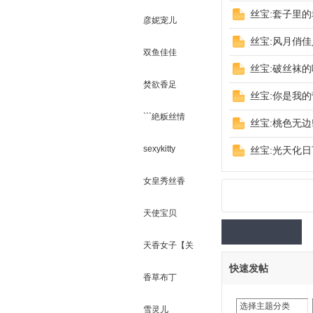
丝宝:套子里的
彦妮宠儿
丝宝:风月俏佳
双鱼佳佳
丝宝:破丝袜的
焚欲香足
丝宝:你是我的
```絶粄丝情
丝宝:桃色无边
才
sexykitty
丝宝:光天化日
女皇秀丝香
天使宝贝
天香女子【关
快速发帖
有
闭】
香草布丁
选择主题分类
雪灵儿