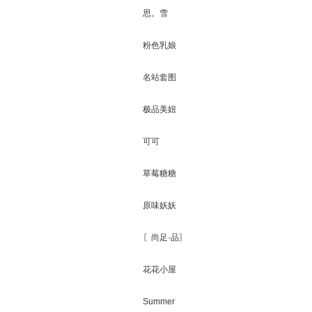
思。雪
粉色乳娘
名站套图
极品美妞
可可
草莓糖糖
原味妖妖
〖尚足·品〗
花花小屋
Summer