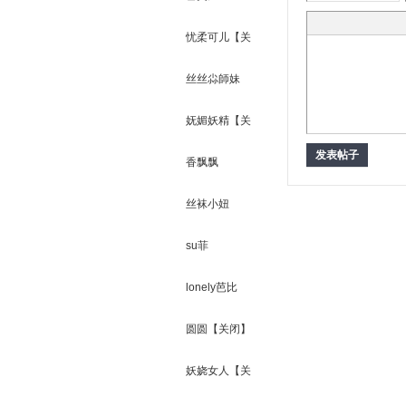
忧柔可儿【关
闭】
丝丝尛師妹
【关闭】
妩媚妖精【关
生
发表帖子
闭】
香飘飘
丝袜小妞
su菲
lonely芭比
活
圆圆【关闭】
妖娆女人【关