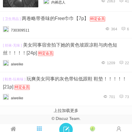
2063
41
内裤恋人
两卷略带香味的Free巾巾【7p】
[ 卫生用品 ]
特定会员
364
6
730309511
美女同事宿舍拍下她的黄色坡跟凉鞋与肉色短
[ 丝袜-无味 ]
丝！！！！[24p]
特定会员
1209
22
aiweike
玩爽美女同事的灰色带钻低跟鞋 鞋垫！！！！！
[ 鞋类-玩有味 ]
[21p]
特定会员
701
73
aiweike
上拉加载更多
© Discuz Team.