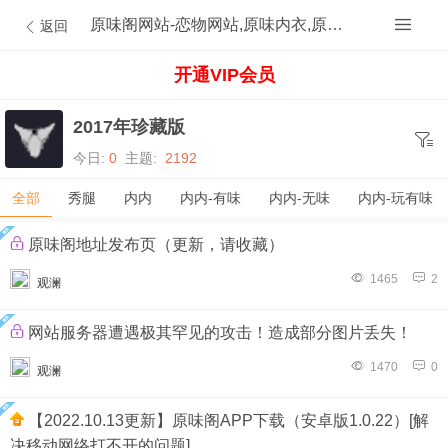
原味阁网站-恋物网站,原味内衣,原味内裤,原味丝袜,原味内内,原味MM,原味原创的原味论坛
返回
开通VIP会员
2017年珍藏版
今日:
0
主题:
2192
全部
秀腿
内内
内内-有味
内内-无味
内内-玩有味
原味阁地址发布页（更新，请收藏）
1465
2
观澜
网站服务器遭遇极其罕见的攻击！造成部分图片丢失！
1470
0
观澜
【2022.10.13更新】原味阁APP下载（安卓版1.0.22）[解
决移动网络打不开的问题]