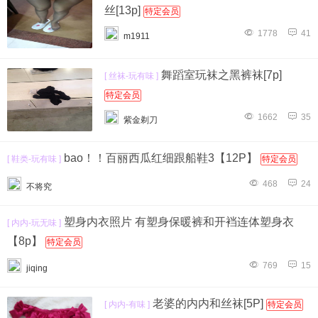
丝[13p]
特定会员
1778
41
m1911
舞蹈室玩袜之黑裤袜[7p]
[ 丝袜-玩有味 ]
特定会员
1662
35
紫金剃刀
bao！！百丽西瓜红细跟船鞋3【12P】
[ 鞋类-玩有味 ]
特定会员
468
24
不将究
塑身内衣照片 有塑身保暖裤和开裆连体塑身衣
[ 内内-玩无味 ]
【8p】
特定会员
769
15
jiqing
老婆的内内和丝袜[5P]
[ 内内-有味 ]
特定会员