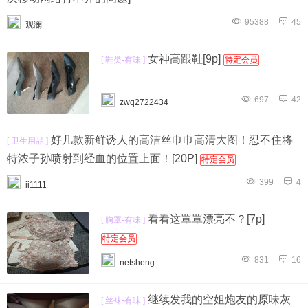
95388
45
观澜
女神高跟鞋[9p]
[ 鞋类-有味 ]
特定会员
697
42
zwq2722434
好几款新鲜诱人的高洁丝巾巾高清大图！忍不住将
[ 卫生用品 ]
特浓子孙喷射到经血的位置上面！[20P]
特定会员
399
4
ii1111
看看这罩罩漂亮不？[7p]
[ 胸罩-有味 ]
特定会员
831
16
netsheng
继续发我的空姐炮友的原味灰
[ 丝袜-有味 ]