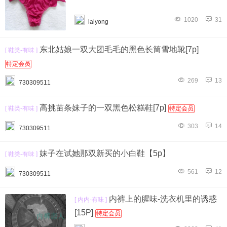
1020
31
laiyong
东北姑娘一双大团毛毛的黑色长筒雪地靴[7p]
[ 鞋类-有味 ]
特定会员
269
13
730309511
高挑苗条妹子的一双黑色松糕鞋[7p]
[ 鞋类-有味 ]
特定会员
303
14
730309511
妹子在试她那双新买的小白鞋【5p】
[ 鞋类-有味 ]
561
12
730309511
内裤上的腥味-洗衣机里的诱惑
[ 内内-有味 ]
[15P]
特定会员