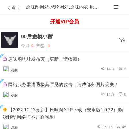
原味阁网站-恋物网站,原味内衣,原味内裤,原味丝袜,原味内内,原味MM,原味原创的原味论坛
返回
开通VIP会员
90后嫩模小茜
今日:
0
主题:
4
原味阁地址发布页（更新，请收藏）
1464
2
观澜
网站服务器遭遇极其罕见的攻击！造成部分图片丢失！
1469
0
观澜
【2022.10.13更新】原味阁APP下载（安卓版1.0.22）[解
决移动网络打不开的问题]
95376
45
观澜